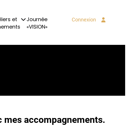
liers et
Journée
Connexion
nements
«VISION»
vec mes accompagnements.