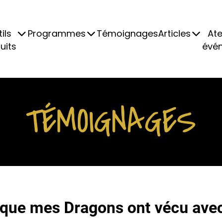
ils
Programmes
Témoignages
Articles
Ate
uits
évé
TÉMOIGNAGES
ns que mes Dragons ont vécu a