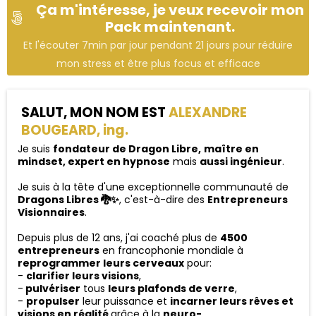
Ça m'intéresse, je veux recevoir mon
Pack maintenant.
Et l'écouter 7min par jour pendant 21 jours pour réduire
mon stress et être plus focus et efficace
SALUT, MON NOM EST
ALEXANDRE
BOUGEARD, ing.
Je suis
fondateur de Dragon Libre,
maître en
mindset, expert en hypnose
mais
aussi ingénieur
.
Je suis à la tête d'une exceptionnelle communauté de
Dragons Libres 🐉✨
, c'est-à-dire des
Entrepreneurs
Visionnaires
.
Depuis plus de 12 ans, j'ai coaché plus de
4500
entrepreneurs
en francophonie mondiale à
reprogrammer leurs cerveaux
pour:
-
clarifier leurs visions
,
-
pulvériser
tous
leurs plafonds de verre
,
-
propulser
leur puissance et
incarner leurs rêves et
visions en réalité
grâce à la
neuro-