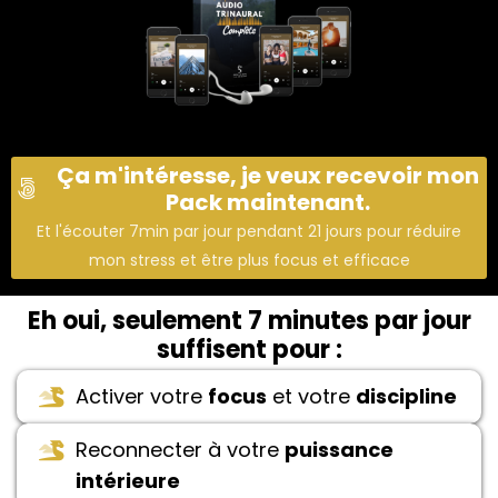
Ça m'intéresse, je veux recevoir mon
Pack maintenant.
Et l'écouter 7min par jour pendant 21 jours pour réduire
mon stress et être plus focus et efficace
Eh oui, seulement 7 minutes par jour
suffisent pour :
Activer votre
focus
et votre
discipline
Reconnecter à votre
puissance
intérieure