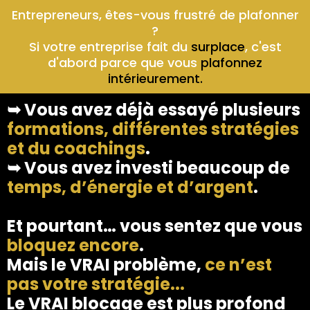
Entrepreneurs, êtes-vous frustré de plafonner
?
Si votre entreprise fait du
surplace
, c'est
d'abord parce que vous
plafonnez
intérieurement.
➥ Vous avez déjà essayé plusieurs
formations, différentes stratégies
et du coachings
.
➥ Vous avez investi beaucoup de
temps, d’énergie et d’argent
.
Et pourtant… vous sentez que vous
bloquez encore
.
Mais le VRAI problème,
ce n’est
pas votre stratégie...
Le VRAI blocage est plus profond