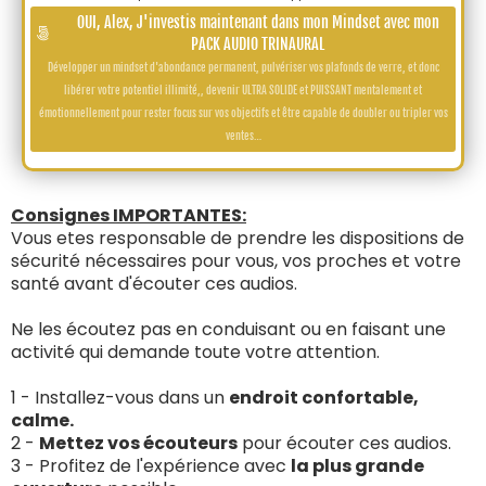
OUI, Alex, J'investis maintenant dans mon Mindset avec mon
PACK AUDIO TRINAURAL
Développer un mindset d'abondance permanent, pulvériser vos plafonds de verre, et donc
libérer votre potentiel illimité,, devenir ULTRA SOLIDE et PUISSANT mentalement et
émotionnellement pour rester focus sur vos objectifs et être capable de doubler ou tripler vos
ventes…
Consignes IMPORTANTES:
Vous etes responsable de prendre les dispositions de
sécurité nécessaires pour vous, vos proches et votre
santé avant d'écouter ces audios.
Ne les écoutez pas en conduisant ou en faisant une
activité qui demande toute votre attention.
1 - Installez-vous dans un
endroit confortable,
calme.
2 -
Mettez vos écouteurs
pour écouter ces audios.
3 - Profitez de l'expérience avec
la plus grande